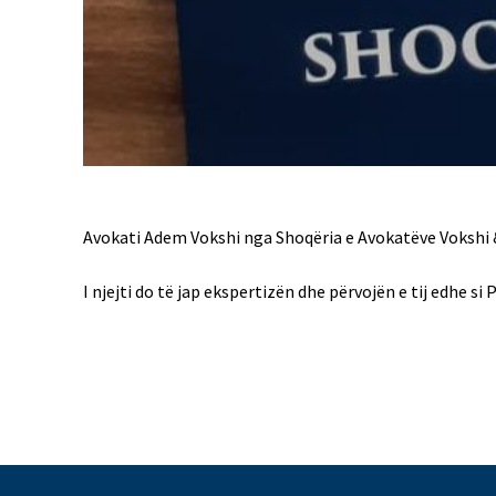
Avokati Adem Vokshi nga Shoqëria e Avokatëve Vokshi &
I njejti do të jap ekspertizën dhe përvojën e tij edhe si