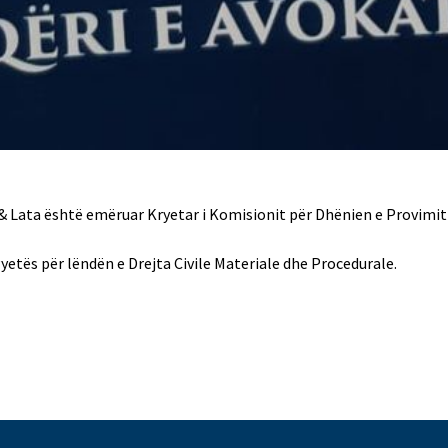
 Lata është emëruar Kryetar i Komisionit për Dhënien e Provimit 
 Pyetës për lëndën e Drejta Civile Materiale dhe Procedurale.