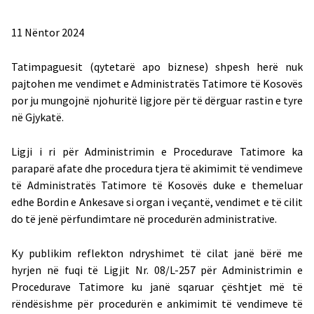
11 Nëntor 2024
Tatimpaguesit (qytetarë apo biznese) shpesh herë nuk
pajtohen me vendimet e Administratës Tatimore të Kosovës
por ju mungojnë njohuritë ligjore për të dërguar rastin e tyre
në Gjykatë.
Ligji i ri për Administrimin e Procedurave Tatimore ka
paraparë afate dhe procedura tjera të akimimit të vendimeve
të Administratës Tatimore të Kosovës duke e themeluar
edhe Bordin e Ankesave si organ i veçantë, vendimet e të cilit
do të jenë përfundimtare në procedurën administrative.
Ky publikim reflekton ndryshimet të cilat janë bërë me
hyrjen në fuqi të Ligjit Nr. 08/L-257 për Administrimin e
Procedurave Tatimore ku janë sqaruar çështjet më të
rëndësishme për procedurën e ankimimit të vendimeve të