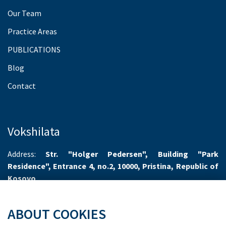
Our Team
Practice Areas
PUBLICATIONS
Blog
Contact
Vokshilata
Address:
Str. "Holger Pedersen", Building "Park
Residence", Entrance 4, no.2, 10000, Pristina, Republic of
Kosovo
Working hours:
Monday-Friday 8.00-16.00
ABOUT COOKIES
Phone:
+383 44 55 66 70