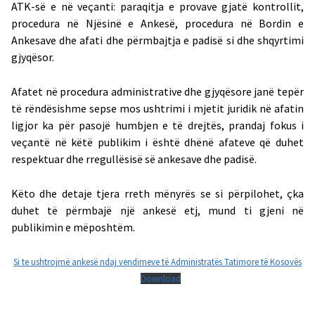
ATK-së e në veçanti: paraqitja e provave gjatë kontrollit,
procedura në Njësinë e Ankesë, procedura në Bordin e
Ankesave dhe afati dhe përmbajtja e padisë si dhe shqyrtimi
gjyqësor.
Afatet në procedura administrative dhe gjyqësore janë tepër
të rëndësishme sepse mos ushtrimi i mjetit juridik në afatin
ligjor ka për pasojë humbjen e të drejtës, prandaj fokus i
veçantë në këtë publikim i është dhënë afateve që duhet
respektuar dhe rregullësisë së ankesave dhe padisë.
Këto dhe detaje tjera rreth mënyrës se si përpilohet, çka
duhet të përmbajë një ankesë etj, mund ti gjeni në
publikimin e mëposhtëm.
Si te ushtrojmë ankesë ndaj vendimeve të Administratës Tatimore të Kosovës
Download