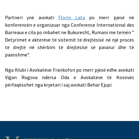
Partneri ynë avokati
Florin Lata
po merr pjesë në
konferencën e organizuar nga Conference International des
Barreaux e cila po mbahet ne Bukuresht, Rumani me temën ”
Detyrimet e akterëve të sistemit të drejtësisë në një proces
të drejtë në shërbim të drejtësisë së pavarur dhe të
paanshme”.
Nga Klubi i Avokatëve Frankofon po merr pjesë edhe avokati
Vigan Rogova ndërsa Oda e Avokatëve të Kosovës
përfaqësohet nga kryetari i saj avokati Behar Ejupi.