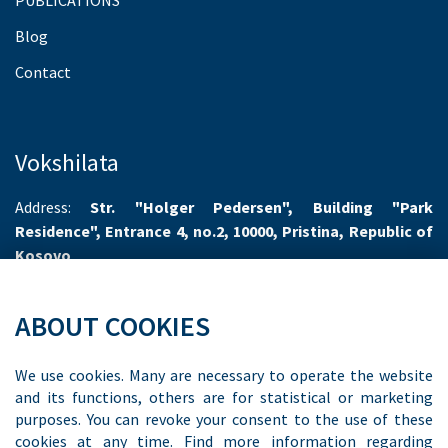
PUBLICATIONS
Blog
Contact
Vokshilata
Address:
Str. "Holger Pedersen", Building "Park
Residence", Entrance 4, no.2, 10000, Pristina, Republic of
Kosovo
Working hours:
Monday-Friday 8.00-16.00
ABOUT COOKIES
Phone:
+383 44 55 66 70
Email:
info@vokshilata.com
We use cookies. Many are necessary to operate the website
and its functions, others are for statistical or marketing
purposes. You can revoke your consent to the use of these
cookies at any time. Find more information regarding